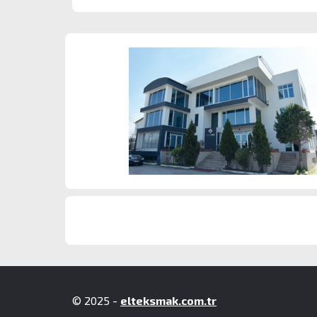
© 2025 -
elteksmak.com.tr