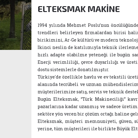
ELTEKSMAK MAKİNE
1994 yılında Mehmet Poslu’nun öncülüğünde 
trendleri belirleyen firmalardan birisi hal
birikimini, Ar-Ge kültürü ve modern teknolo
İkinci neslin de katılımıyla teknik ilerlem
hızlı adapte olabilme yeteneği ile bugün sa
Enerji verimliliği, çevre duyarlılığı ve üre
dostu sistemlerle donatılmıştır.
Türkiye'de özellikle havlu ve ev tekstili ür
alanında tecrübeli ve uzman mühendislerimiz
müşterilerimize satış, servis ve teknik dest
Bugün Elteksmak, “Türk Makineciliği” kavr
pazarlarına kadar uzanmış ve sadece üretim 
sektöre yön veren bir çözüm ortağı haline gel
Elteksmak, müşteri memnuniyeti, güven, sür
yerine, tüm müşterileri ile birlikte Büyük E