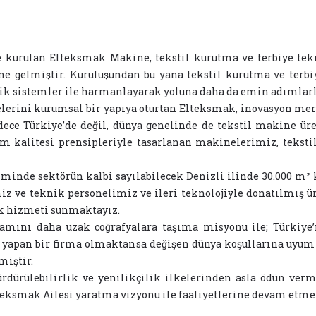
kurulan Elteksmak Makine, tekstil kurutma ve terbiye tekno
ine gelmiştir. Kuruluşundan bu yana tekstil kurutma ve terbi
jik sistemler ile harmanlayarak yoluna daha da emin adımlar
elerini kurumsal bir yapıya oturtan Elteksmak, inovasyon mer
dece Türkiye’de değil, dünya genelinde de tekstil makine ür
tim kalitesi prensipleriyle tasarlanan makinelerimiz, tekstil
etiminde sektörün kalbi sayılabilecek Denizli ilinde 30.000 m²
 ve teknik personelimiz ve ileri teknolojiyle donatılmış ür
ek hizmeti sunmaktayız.
amını daha uzak coğrafyalara taşıma misyonu ile; Türkiye’
yapan bir firma olmaktansa değişen dünya koşullarına uyum s
miştir.
dürülebilirlik ve yenilikçilik ilkelerinden asla ödün verm
lteksmak Ailesi yaratma vizyonu ile faaliyetlerine devam etme