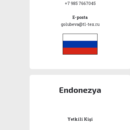
+7 985 7667045
E-posta
golubeva@tl-tex.ru
Endonezya
Yetkili Kişi