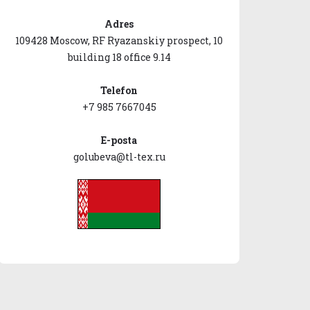
Adres
109428 Moscow, RF Ryazanskiy prospect, 10
building 18 office 9.14
Telefon
+7 985 7667045
E-posta
golubeva@tl-tex.ru