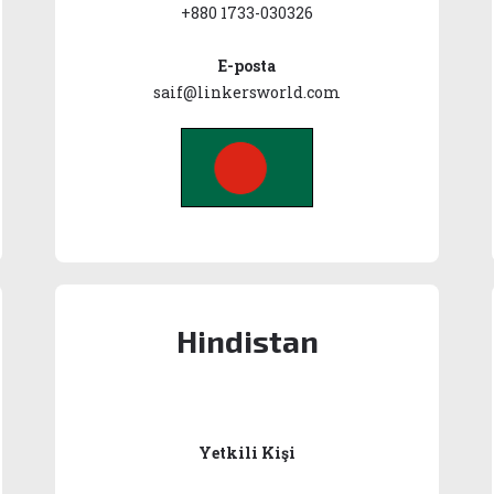
+880 1733-030326
E-posta
saif@linkersworld.com
Hindistan
Yetkili Kişi