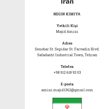
İran
NEGIN KIMIYA
Yetkili Kişi
Majid Amini
Adres
Senobar St. Sepidar St. Farvadin Blvd.
Safadasht Industrial Town, Tehran
Telefon
+98 912 618 92 03
E-posta
amini.majid1362@gmail.com